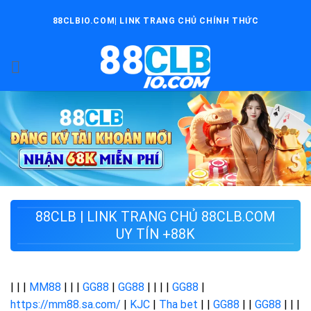
Skip
88CLBIO.COM| LINK TRANG CHỦ CHÍNH THỨC
to
content
88CLB | LINK TRANG CHỦ 88CLB.COM
UY TÍN +88K
| | |
MM88
| | |
GG88
|
GG88
| | | |
GG88
|
https://mm88.sa.com/
|
KJC
|
Tha bet
| |
GG88
| |
GG88
| | |