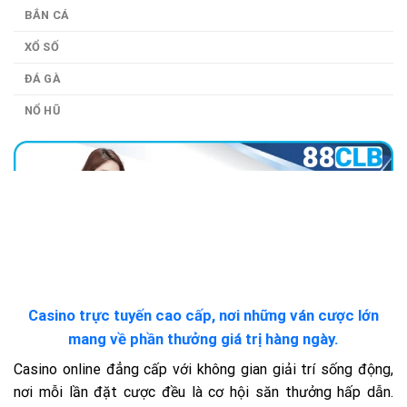
BẮN CÁ
XỔ SỐ
ĐÁ GÀ
NỔ HŨ
Casino trực tuyến cao cấp, nơi những ván cược lớn
mang về phần thưởng giá trị hàng ngày.
Casino online đẳng cấp với không gian giải trí sống động,
nơi mỗi lần đặt cược đều là cơ hội săn thưởng hấp dẫn.