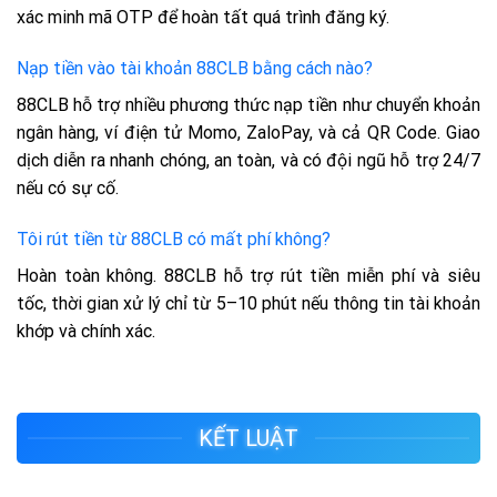
xác minh mã OTP để hoàn tất quá trình đăng ký.
Nạp tiền vào tài khoản 88CLB bằng cách nào?
88CLB hỗ trợ nhiều phương thức nạp tiền như chuyển khoản
ngân hàng, ví điện tử Momo, ZaloPay, và cả QR Code. Giao
dịch diễn ra nhanh chóng, an toàn, và có đội ngũ hỗ trợ 24/7
nếu có sự cố.
Tôi rút tiền từ 88CLB có mất phí không?
Hoàn toàn không. 88CLB hỗ trợ rút tiền miễn phí và siêu
tốc, thời gian xử lý chỉ từ 5–10 phút nếu thông tin tài khoản
khớp và chính xác.
KẾT LUẬT