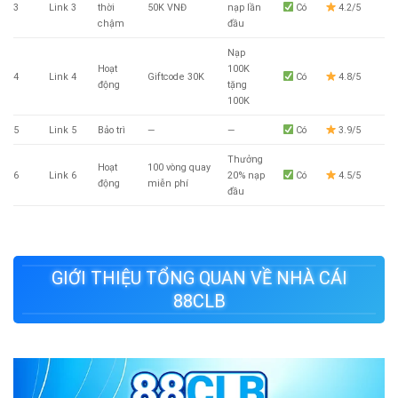
3
Link 3
thời
50K VNĐ
nạp lần
Có
4.2/5
chậm
đầu
Nạp
Hoạt
100K
4
Link 4
Giftcode 30K
Có
4.8/5
động
tặng
100K
5
Link 5
Bảo trì
—
—
Có
3.9/5
Thưởng
Hoạt
100 vòng quay
6
Link 6
20% nạp
Có
4.5/5
động
miễn phí
đầu
GIỚI THIỆU TỔNG QUAN VỀ NHÀ CÁI
88CLB