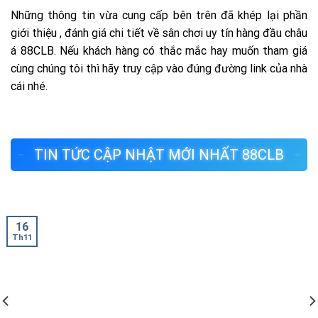
Những thông tin vừa cung cấp bên trên đã khép lại phần
giới thiệu , đánh giá chi tiết về sân chơi uy tín hàng đầu châu
á 88CLB. Nếu khách hàng có thắc mắc hay muốn tham giá
cùng chúng tôi thì hãy truy cập vào đúng đường link của nhà
cái nhé.
TIN TỨC CẬP NHẬT MỚI NHẤT 88CLB
16
Th11