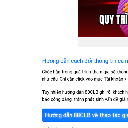
Hướng dẫn cách đổi thông tin cá 
Chắc hẳn trong quá trình tham gia sẽ không
như cầu. Chỉ cần click vào mục Tài khoản >
Tuy nhiên hướng dẫn 88CLB ghi rõ, khách 
bảo công bằng, tránh phát sinh vấn đề giả
Hướng dẫn 88CLB về thao tác gia