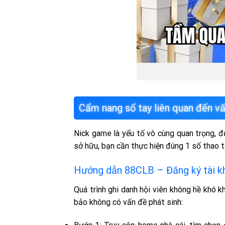
Cẩm nang sổ tay liên quan đến v
Nick game là yếu tố vô cùng quan trọng, đ
sở hữu, bạn cần thực hiện đúng 1 số thao t
Hướng dẫn 88CLB – Đăng ký tài k
Quá trình ghi danh hội viên không hề khó k
bảo không có vấn đề phát sinh: