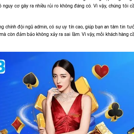
 nguy cơ gây ra nhiều rủi ro không đáng có. Vì vậy, chúng tôi
g chính đội ngũ admin, có sự uy tín cao, giúp bạn an tâm tin tưở
 mà còn đảm bảo không xảy ra sai lầm. Vì vậy, mỗi khách hàng cầ