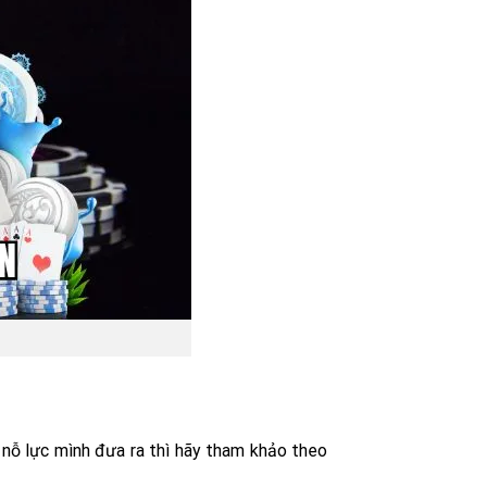
nỗ lực mình đưa ra thì hãy tham khảo theo