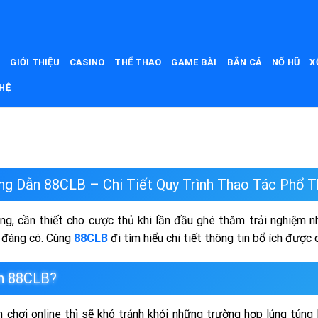
B
GIỚI THIỆU
CASINO
THỂ THAO
GAME BÀI
BẮN CÁ
NỔ HŨ
X
 HỆ
g Dẫn 88CLB – Chi Tiết Quy Trình Thao Tác Phổ 
, cần thiết cho cược thủ khi lần đầu ghé thăm trải nghiệm n
g đáng có. Cùng
88CLB
đi tìm hiểu chi tiết thông tin bổ ích được 
ẫn 88CLB?
 chơi online thì sẽ khó tránh khỏi những trường hợp lúng túng 