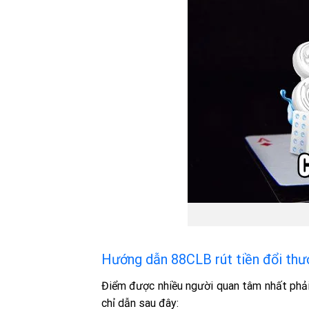
Hướng dẫn 88CLB rút tiền đổi thư
Điểm được nhiều người quan tâm nhất phải
chỉ dẫn sau đây: