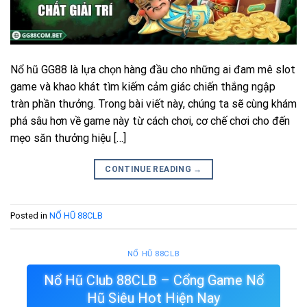
Nổ hũ GG88 là lựa chọn hàng đầu cho những ai đam mê slot
game và khao khát tìm kiếm cảm giác chiến thắng ngập
tràn phần thưởng. Trong bài viết này, chúng ta sẽ cùng khám
phá sâu hơn về game này từ cách chơi, cơ chế chơi cho đến
mẹo săn thưởng hiệu […]
CONTINUE READING
→
Posted in
NỔ HŨ 88CLB
NỔ HŨ 88CLB
Nổ Hũ Club 88CLB – Cổng Game Nổ
Hũ Siêu Hot Hiện Nay