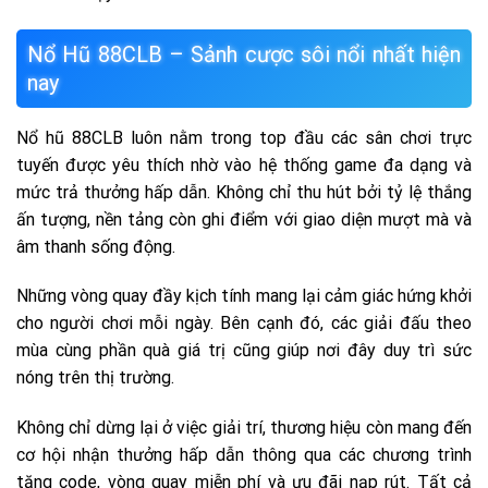
Nổ Hũ 88CLB – Sảnh cược sôi nổi nhất hiện
nay
Nổ hũ 88CLB luôn nằm trong top đầu các sân chơi trực
tuyến được yêu thích nhờ vào hệ thống game đa dạng và
mức trả thưởng hấp dẫn. Không chỉ thu hút bởi tỷ lệ thắng
ấn tượng, nền tảng còn ghi điểm với giao diện mượt mà và
âm thanh sống động.
Những vòng quay đầy kịch tính mang lại cảm giác hứng khởi
cho người chơi mỗi ngày. Bên cạnh đó, các giải đấu theo
mùa cùng phần quà giá trị cũng giúp nơi đây duy trì sức
nóng trên thị trường.
Không chỉ dừng lại ở việc giải trí, thương hiệu còn mang đến
cơ hội nhận thưởng hấp dẫn thông qua các chương trình
tặng code, vòng quay miễn phí và ưu đãi nạp rút. Tất cả