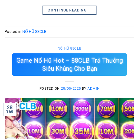
CONTINUE READING
→
Posted in
NỔ HŨ 88CLB
NỔ HŨ 88CLB
Game Nổ Hũ Hot – 88CLB Trả Thưởng
Siêu Khủng Cho Bạn
POSTED ON
28/05/2025
BY
ADMIN
28
Th5