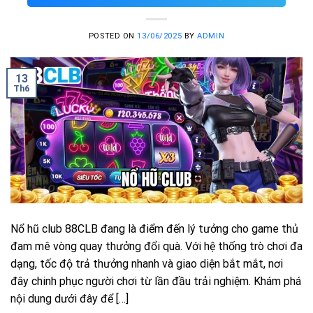
POSTED ON
13/06/2025
BY
ADMIN
13
Th6
Nổ hũ club 88CLB đang là điểm đến lý tưởng cho game thủ
đam mê vòng quay thưởng đổi quà. Với hệ thống trò chơi đa
dạng, tốc độ trả thưởng nhanh và giao diện bắt mắt, nơi
đây chinh phục người chơi từ lần đầu trải nghiệm. Khám phá
nội dung dưới đây để […]