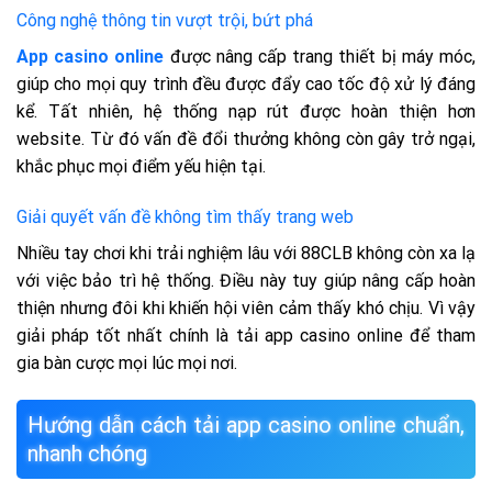
Công nghệ thông tin vượt trội, bứt phá
App casino online
được nâng cấp trang thiết bị máy móc,
giúp cho mọi quy trình đều được đẩy cao tốc độ xử lý đáng
kể. Tất nhiên, hệ thống nạp rút được hoàn thiện hơn
website. Từ đó vấn đề đổi thưởng không còn gây trở ngại,
khắc phục mọi điểm yếu hiện tại.
Giải quyết vấn đề không tìm thấy trang web
Nhiều tay chơi khi trải nghiệm lâu với 88CLB không còn xa lạ
với việc bảo trì hệ thống. Điều này tuy giúp nâng cấp hoàn
thiện nhưng đôi khi khiến hội viên cảm thấy khó chịu. Vì vậy
giải pháp tốt nhất chính là tải app casino online để tham
gia bàn cược mọi lúc mọi nơi.
Hướng dẫn cách tải app casino online chuẩn,
nhanh chóng