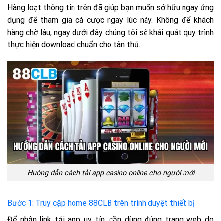
Hàng loạt thông tin trên đã giúp bạn muốn sở hữu ngay ứng
dụng để tham gia cá cược ngay lúc này. Không để khách
hàng chờ lâu, ngay dưới đây chúng tôi sẽ khái quát quy trình
thực hiện download chuẩn cho tân thủ.
Hướng dẫn cách tải app casino online cho người mới
Bước 1: Truy cập home 88CLB trên trình duyệt thiết bị
Để nhận link tải app uy tín, cần dùng đúng trang web do