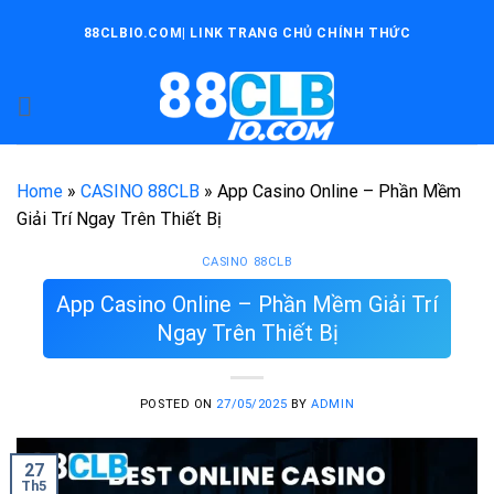
Skip
88CLBIO.COM| LINK TRANG CHỦ CHÍNH THỨC
to
content
Home
»
CASINO 88CLB
»
App Casino Online – Phần Mềm
Giải Trí Ngay Trên Thiết Bị
CASINO 88CLB
App Casino Online – Phần Mềm Giải Trí
Ngay Trên Thiết Bị
POSTED ON
27/05/2025
BY
ADMIN
27
Th5