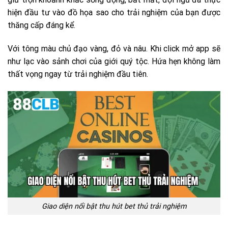
hiện đầu tư vào đồ họa sao cho trải nghiệm của bạn được
thăng cấp đáng kể.
Với tông màu chủ đạo vàng, đỏ và nâu. Khi click mở app sẽ
như lạc vào sảnh chơi của giới quý tộc. Hứa hẹn không làm
thất vọng ngay từ trải nghiệm đầu tiên.
Giao diện nổi bật thu hút bet thủ trải nghiệm