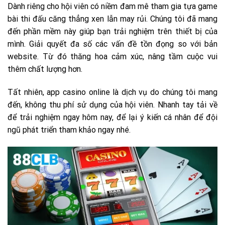
Dành riêng cho hội viên có niềm đam mê tham gia tựa game
bài thi đấu căng thẳng xen lẫn may rủi. Chúng tôi đã mang
đến phần mềm này giúp bạn trải nghiệm trên thiết bị của
mình. Giải quyết đa số các vấn đề tồn đọng so với bản
website. Từ đó thăng hoa cảm xúc, nâng tầm cuộc vui
thêm chất lượng hơn.
Tất nhiên, app casino online là dịch vụ do chúng tôi mang
đến, không thu phí sử dụng của hội viên. Nhanh tay tải về
để trải nghiệm ngay hôm nay, để lại ý kiến cá nhân để đội
ngũ phát triển tham khảo ngay nhé.