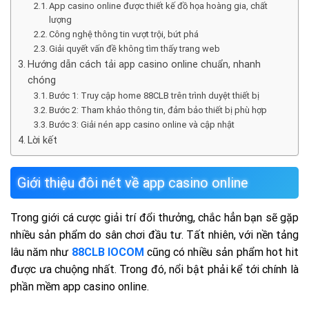
App casino online được thiết kế đồ họa hoàng gia, chất
lượng
Công nghệ thông tin vượt trội, bứt phá
Giải quyết vấn đề không tìm thấy trang web
Hướng dẫn cách tải app casino online chuẩn, nhanh
chóng
Bước 1: Truy cập home 88CLB trên trình duyệt thiết bị
Bước 2: Tham khảo thông tin, đảm bảo thiết bị phù hợp
Bước 3: Giải nén app casino online và cập nhật
Lời kết
Giới thiệu đôi nét về app casino online
Trong giới cá cược giải trí đổi thưởng, chắc hẳn bạn sẽ gặp
nhiều sản phẩm do sân chơi đầu tư. Tất nhiên, với nền tảng
lâu năm như
88CLB IOCOM
cũng có nhiều sản phẩm hot hit
được ưa chuộng nhất. Trong đó, nổi bật phải kể tới chính là
phần mềm app casino online.