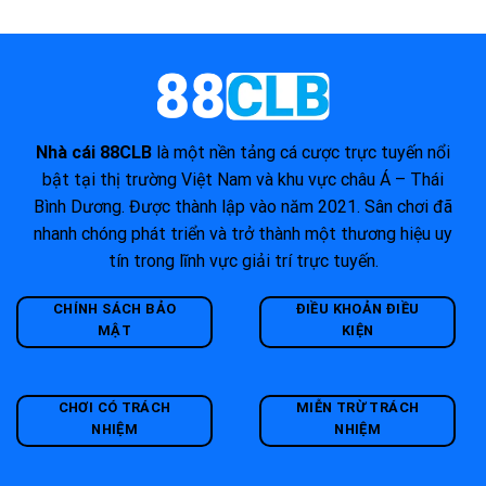
Nhà cái 88CLB
là một nền tảng cá cược trực tuyến nổi
bật tại thị trường Việt Nam và khu vực châu Á – Thái
Bình Dương. Được thành lập vào năm 2021. Sân chơi đã
nhanh chóng phát triển và trở thành một thương hiệu uy
tín trong lĩnh vực giải trí trực tuyến.
CHÍNH SÁCH BẢO
ĐIỀU KHOẢN ĐIỀU
MẬT
KIỆN
CHƠI CÓ TRÁCH
MIỄN TRỪ TRÁCH
NHIỆM
NHIỆM