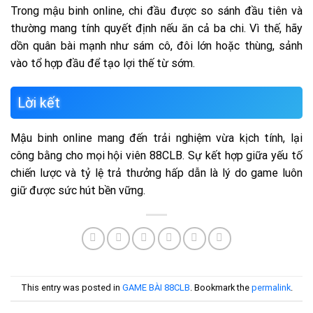
Trong mậu binh online, chi đầu được so sánh đầu tiên và
thường mang tính quyết định nếu ăn cả ba chi. Vì thế, hãy
dồn quân bài mạnh như sám cô, đôi lớn hoặc thùng, sảnh
vào tổ hợp đầu để tạo lợi thế từ sớm.
Lời kết
Mậu binh online mang đến trải nghiệm vừa kịch tính, lại
công bằng cho mọi hội viên 88CLB. Sự kết hợp giữa yếu tố
chiến lược và tỷ lệ trả thưởng hấp dẫn là lý do game luôn
giữ được sức hút bền vững.
This entry was posted in
GAME BÀI 88CLB
. Bookmark the
permalink
.